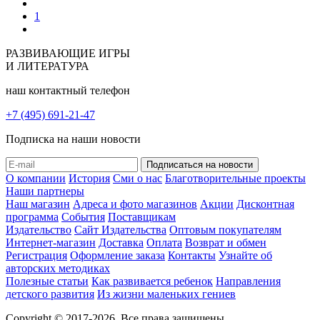
1
РАЗВИВАЮЩИЕ ИГРЫ
И ЛИТЕРАТУРА
наш контактный телефон
+7 (495) 691-21-47
Подписка на наши новости
О компании
История
Сми о нас
Благотворительные проекты
Наши партнеры
Наш магазин
Адреса и фото магазинов
Акции
Дисконтная
программа
События
Поставщикам
Издательство
Сайт Издательства
Оптовым покупателям
Интернет-магазин
Доставка
Оплата
Возврат и обмен
Регистрация
Оформление заказа
Контакты
Узнайте об
авторских методиках
Полезные статьи
Как развивается ребенок
Направления
детского развития
Из жизни маленьких гениев
Copyright © 2017-2026. Все права защищены.