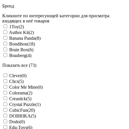
Бренд
Кликните по интересующей категории для просмотра
входящих в неё товаров
1Toy
(2)
Author Kit
(2)
Banana Panda
(8)
Bondibon
(18)
Brain Box
(6)
Brauberg
(4)
Показать все (73)
Clever
(0)
Clics
(5)
Color Me Mine
(0)
Colorama
(2)
Creastick
(5)
Crystal Puzzle
(1)
CubicFun
(20)
DOBRIKA
(5)
Dodo
(0)
Edu-Toys
(6)