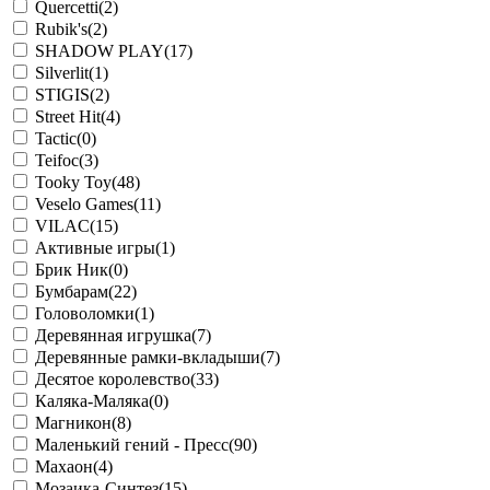
Quercetti
(2)
Rubik's
(2)
SHADOW PLAY
(17)
Silverlit
(1)
STIGIS
(2)
Street Hit
(4)
Tactic
(0)
Teifoc
(3)
Tooky Toy
(48)
Veselo Games
(11)
VILAC
(15)
Активные игры
(1)
Брик Ник
(0)
Бумбарам
(22)
Головоломки
(1)
Деревянная игрушка
(7)
Деревянные рамки-вкладыши
(7)
Десятое королевство
(33)
Каляка-Маляка
(0)
Магникон
(8)
Маленький гений - Пресс
(90)
Махаон
(4)
Мозаика-Синтез
(15)