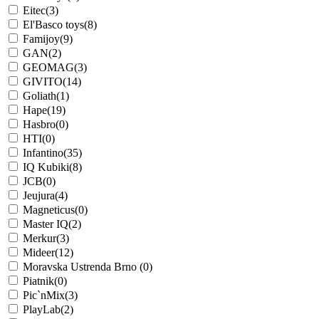
Eitec
(3)
El'Basco toys
(8)
Famijoy
(9)
GAN
(2)
GEOMAG
(3)
GIVITO
(14)
Goliath
(1)
Hape
(19)
Hasbro
(0)
HTI
(0)
Infantino
(35)
IQ Kubiki
(8)
JCB
(0)
Jeujura
(4)
Magneticus
(0)
Master IQ
(2)
Merkur
(3)
Mideer
(12)
Moravska Ustrenda Brno
(0)
Piatnik
(0)
Pic`nMix
(3)
PlayLab
(2)