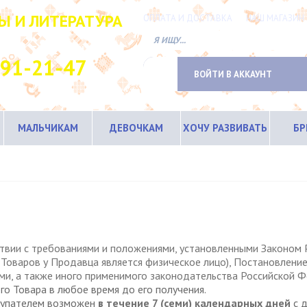
Ы И ЛИТЕРАТУРА
ОПЛАТА И ДОСТАВКА
НАШ МАГАЗИН
ТНЫЙ ТЕЛЕФОН
691-21-47
ВОЙТИ В АККАУНТ
МАЛЬЧИКАМ
ДЕВОЧКАМ
ХОЧУ РАЗВИВАТЬ
Б
ствии с требованиями и положениями, установленными Законом 
 Товаров у Продавца является физическое лицо), Постановлен
ми, а также иного применимого законодательства Российской 
Товара в любое время до его получения.
пателем возможен
в течение 7 (семи) календарных дней
с 