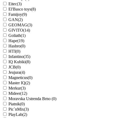
Eitec
(3)
El'Basco toys
(8)
Famijoy
(9)
GAN
(2)
GEOMAG
(3)
GIVITO
(14)
Goliath
(1)
Hape
(19)
Hasbro
(0)
HTI
(0)
Infantino
(35)
IQ Kubiki
(8)
JCB
(0)
Jeujura
(4)
Magneticus
(0)
Master IQ
(2)
Merkur
(3)
Mideer
(12)
Moravska Ustrenda Brno
(0)
Piatnik
(0)
Pic`nMix
(3)
PlayLab
(2)