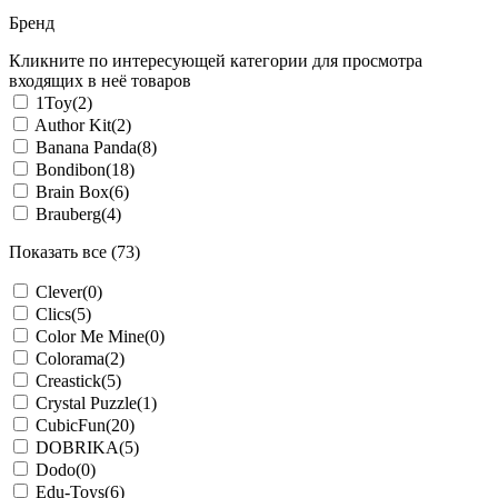
Бренд
Кликните по интересующей категории для просмотра
входящих в неё товаров
1Toy
(2)
Author Kit
(2)
Banana Panda
(8)
Bondibon
(18)
Brain Box
(6)
Brauberg
(4)
Показать все (73)
Clever
(0)
Clics
(5)
Color Me Mine
(0)
Colorama
(2)
Creastick
(5)
Crystal Puzzle
(1)
CubicFun
(20)
DOBRIKA
(5)
Dodo
(0)
Edu-Toys
(6)