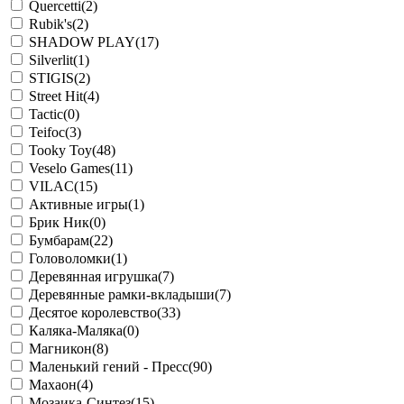
Quercetti
(2)
Rubik's
(2)
SHADOW PLAY
(17)
Silverlit
(1)
STIGIS
(2)
Street Hit
(4)
Tactic
(0)
Teifoc
(3)
Tooky Toy
(48)
Veselo Games
(11)
VILAC
(15)
Активные игры
(1)
Брик Ник
(0)
Бумбарам
(22)
Головоломки
(1)
Деревянная игрушка
(7)
Деревянные рамки-вкладыши
(7)
Десятое королевство
(33)
Каляка-Маляка
(0)
Магникон
(8)
Маленький гений - Пресс
(90)
Махаон
(4)
Мозаика-Синтез
(15)