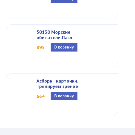
50130 Морские
обитатели.Пазл
895
В корзину
Асборн - карточки.
Тренируем зрение
664
В корзину