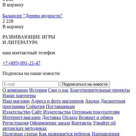
В корзину
Балансир "Дерево мудрости"
2 228
В корзину
РАЗВИВАЮЩИЕ ИГРЫ
И ЛИТЕРАТУРА
наш контактный телефон
+7 (495) 691-21-47
Подписка на наши новости
О компании
История
Сми о нас
Благотворительные проекты
Наши партнеры
Наш магазин
Адреса и фото магазинов
Акции
Дисконтная
программа
События
Поставщикам
Издательство
Сайт Издательства
Оптовым покупателям
Интернет-магазин
Доставка
Оплата
Возврат и обмен
Регистрация
Оформление заказа
Контакты
Узнайте об
авторских методиках
Полезные статьи
Как развивается ребенок
Направления