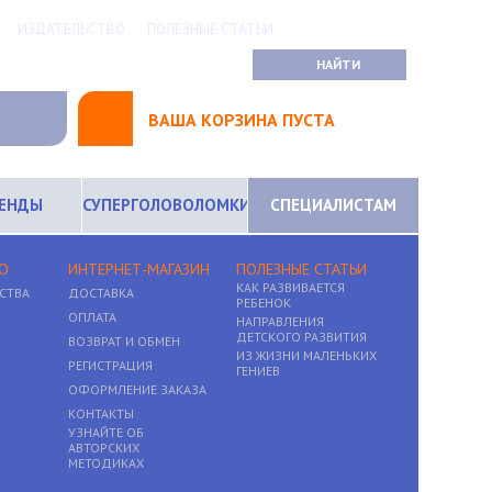
ИЗДАТЕЛЬСТВО
ПОЛЕЗНЫЕ СТАТЬИ
ВАША КОРЗИНА ПУСТА
РЕНДЫ
СУПЕРГОЛОВОЛОМКИ
СПЕЦИАЛИСТАМ
О
ИНТЕРНЕТ-МАГАЗИН
ПОЛЕЗНЫЕ СТАТЬИ
КАК РАЗВИВАЕТСЯ
СТВА
ДОСТАВКА
РЕБЕНОК
ОПЛАТА
НАПРАВЛЕНИЯ
ДЕТСКОГО РАЗВИТИЯ
ВОЗВРАТ И ОБМЕН
ИЗ ЖИЗНИ МАЛЕНЬКИХ
РЕГИСТРАЦИЯ
ГЕНИЕВ
ОФОРМЛЕНИЕ ЗАКАЗА
КОНТАКТЫ
УЗНАЙТЕ ОБ
АВТОРСКИХ
МЕТОДИКАХ