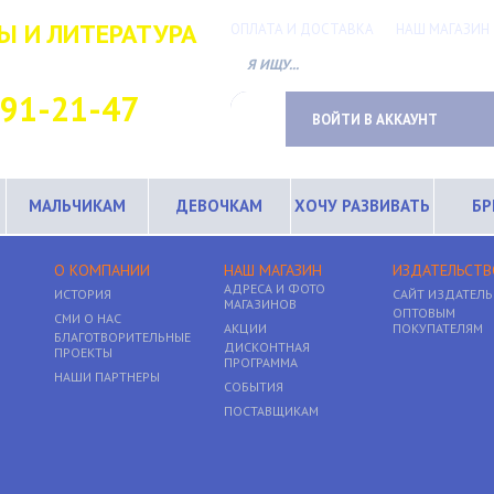
Ы И ЛИТЕРАТУРА
ОПЛАТА И ДОСТАВКА
НАШ МАГАЗИН
ТНЫЙ ТЕЛЕФОН
691-21-47
ВОЙТИ В АККАУНТ
МАЛЬЧИКАМ
ДЕВОЧКАМ
ХОЧУ РАЗВИВАТЬ
Б
О КОМПАНИИ
НАШ МАГАЗИН
ИЗДАТЕЛЬСТВ
АДРЕСА И ФОТО
ИСТОРИЯ
САЙТ ИЗДАТЕЛЬ
МАГАЗИНОВ
ОПТОВЫМ
СМИ О НАС
АКЦИИ
ПОКУПАТЕЛЯМ
БЛАГОТВОРИТЕЛЬНЫЕ
ДИСКОНТНАЯ
ПРОЕКТЫ
ПРОГРАММА
НАШИ ПАРТНЕРЫ
СОБЫТИЯ
ПОСТАВЩИКАМ