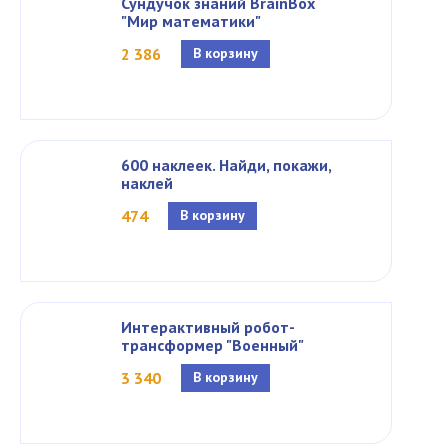
Сундучок знаний BrainBox
"Мир математики"
2 386
В корзину
600 наклеек. Найди, покажи,
наклей
474
В корзину
Интерактивный робот-
трансформер "Военный"
3 340
В корзину