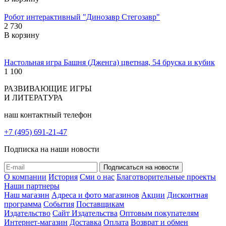
Робот интерактивный "Динозавр Стегозавр"
2 730
В корзину
Настольная игра Башня (Дженга) цветная, 54 бруска и кубик
1 100
РАЗВИВАЮЩИЕ ИГРЫ
И ЛИТЕРАТУРА
наш контактный телефон
+7 (495) 691-21-47
Подписка на наши новости
О компании
История
Сми о нас
Благотворительные проекты
Наши партнеры
Наш магазин
Адреса и фото магазинов
Акции
Дисконтная
программа
События
Поставщикам
Издательство
Сайт Издательства
Оптовым покупателям
Интернет-магазин
Доставка
Оплата
Возврат и обмен