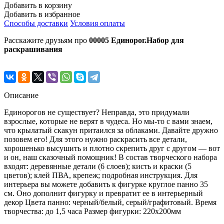
Добавить в корзину
Добавить в избранное
Способы доставки
Условия оплаты
Расскажите друзьям про
00005 Единорог.Набор для
раскрашивания
Описание
Единорогов не существует? Неправда, это придумали
взрослые, которые не верят в чудеса. Но мы-то с вами знаем,
что крылатый скакун притаился за облаками. Давайте дружно
позовем его! Для этого нужно раскрасить все детали,
хорошенько высушить и плотно скрепить друг с другом — вот
и он, наш сказочный помощник! В состав творческого набора
входят: деревянные детали (6 слоев); кисть и краски (5
цветов); клей ПВА, крепеж; подробная инструкция. Для
интерьера вы можете добавить к фигурке круглое панно 35
см. Оно дополнит фигурку и превратит ее в интерьерный
декор Цвета панно: черный/белый, серый/графитовый. Время
творчества: до 1,5 часа Размер фигурки: 220х200мм