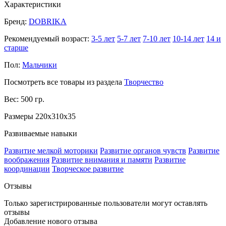
Характеристики
Бренд:
DOBRIKA
Рекомендуемый возраст:
3-5 лет
5-7 лет
7-10 лет
10-14 лет
14 и
старше
Пол:
Мальчики
Посмотреть все товары из раздела
Творчество
Вес: 500 гр.
Размеры 220x310x35
Развиваемые навыки
Развитие мелкой моторики
Развитие органов чувств
Развитие
воображения
Развитие внимания и памяти
Развитие
координации
Творческое развитие
Отзывы
Только зарегистрированные пользователи могут оставлять
отзывы
Добавление нового отзыва