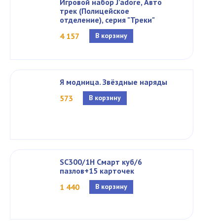
Игровой набор J’adore, Авто
трек (Полицейское
отделение), серия "Треки"
4 157
В корзину
Я модница. Звёздные наряды
573
В корзину
SC300/1H Смарт куб/6
пазлов+15 карточек
1 440
В корзину