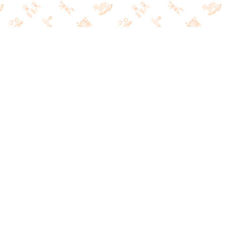
РАЗВИВАЮЩИЕ ИГРЫ
И ЛИТЕРАТУРА
НАШ КОНТАКТНЫЙ ТЕЛЕФОН
+7 (495) 691-21-47
ПОДПИСКА НА НАШИ НОВОСТИ
О КОМПАНИИ
НАШ МАГАЗИН
АДРЕСА И ФОТО
ИСТОРИЯ
МАГАЗИНОВ
СМИ О НАС
АКЦИИ
БЛАГОТВОРИТЕЛЬНЫЕ
ДИСКОНТНАЯ
ПРОЕКТЫ
ПРОГРАММА
НАШИ ПАРТНЕРЫ
СОБЫТИЯ