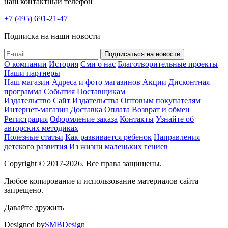
наш контактный телефон
+7 (495) 691-21-47
Подписка на наши новости
О компании
История
Сми о нас
Благотворительные проекты
Наши партнеры
Наш магазин
Адреса и фото магазинов
Акции
Дисконтная
программа
События
Поставщикам
Издательство
Сайт Издательства
Оптовым покупателям
Интернет-магазин
Доставка
Оплата
Возврат и обмен
Регистрация
Оформление заказа
Контакты
Узнайте об
авторских методиках
Полезные статьи
Как развивается ребенок
Направления
детского развития
Из жизни маленьких гениев
Copyright © 2017-2026. Все права защищены.
Любое копирование и использование материалов сайта
запрещено.
Давайте дружить
Designed by
SMBDesign