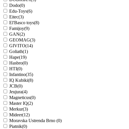
Dodo
(0)
Edu-Toys
(6)
Eitec
(3)
El'Basco toys
(8)
Famijoy
(9)
GAN
(2)
GEOMAG
(3)
GIVITO
(14)
Goliath
(1)
Hape
(19)
Hasbro
(0)
HTI
(0)
Infantino
(35)
IQ Kubiki
(8)
JCB
(0)
Jeujura
(4)
Magneticus
(0)
Master IQ
(2)
Merkur
(3)
Mideer
(12)
Moravska Ustrenda Brno
(0)
Piatnik
(0)