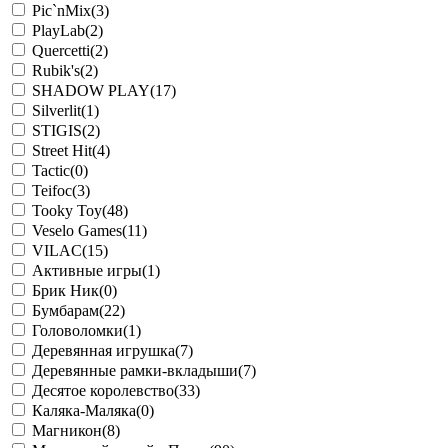
Pic`nMix
(3)
PlayLab
(2)
Quercetti
(2)
Rubik's
(2)
SHADOW PLAY
(17)
Silverlit
(1)
STIGIS
(2)
Street Hit
(4)
Tactic
(0)
Teifoc
(3)
Tooky Toy
(48)
Veselo Games
(11)
VILAC
(15)
Активные игры
(1)
Брик Ник
(0)
Бумбарам
(22)
Головоломки
(1)
Деревянная игрушка
(7)
Деревянные рамки-вкладыши
(7)
Десятое королевство
(33)
Каляка-Маляка
(0)
Магникон
(8)