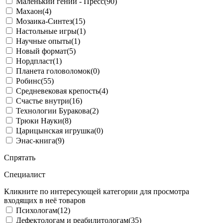
Маленький гений - Пресс
(90)
Махаон
(4)
Мозаика-Синтез
(15)
Настольные игры
(1)
Научные опыты
(1)
Новый формат
(5)
Нордпласт
(1)
Планета головоломок
(0)
Робинс
(55)
Средневековая крепость
(4)
Счастье внутри
(16)
Технологии Буракова
(2)
Трюки Науки
(8)
Царицынская игрушка
(0)
Энас-книга
(9)
Спрятать
Специалист
Кликните по интересующей категории для просмотра
входящих в неё товаров
Психологам
(12)
Дефектологам и реабилитологам
(35)