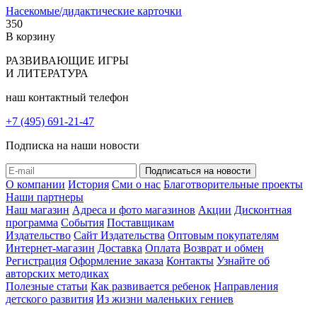
Насекомые/дидактические карточки
350
В корзину
РАЗВИВАЮЩИЕ ИГРЫ
И ЛИТЕРАТУРА
наш контактный телефон
+7 (495) 691-21-47
Подписка на наши новости
О компании
История
Сми о нас
Благотворительные проекты
Наши партнеры
Наш магазин
Адреса и фото магазинов
Акции
Дисконтная
программа
События
Поставщикам
Издательство
Сайт Издательства
Оптовым покупателям
Интернет-магазин
Доставка
Оплата
Возврат и обмен
Регистрация
Оформление заказа
Контакты
Узнайте об
авторских методиках
Полезные статьи
Как развивается ребенок
Направления
детского развития
Из жизни маленьких гениев