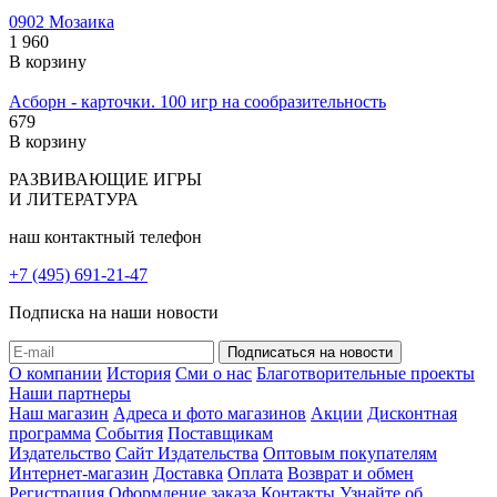
0902 Мозаика
1 960
В корзину
Асборн - карточки. 100 игр на сообразительность
679
В корзину
РАЗВИВАЮЩИЕ ИГРЫ
И ЛИТЕРАТУРА
наш контактный телефон
+7 (495) 691-21-47
Подписка на наши новости
О компании
История
Сми о нас
Благотворительные проекты
Наши партнеры
Наш магазин
Адреса и фото магазинов
Акции
Дисконтная
программа
События
Поставщикам
Издательство
Сайт Издательства
Оптовым покупателям
Интернет-магазин
Доставка
Оплата
Возврат и обмен
Регистрация
Оформление заказа
Контакты
Узнайте об