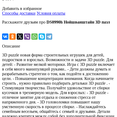
Добавить в избранное
Способы доставки
Условия оплаты
Расскажите друзьям про
DS0990h Нойшванштайн 3D пазл
Описание
3D puzzle новая форма строительных игрушек для детей,
подростков и взрослых. Возможности и задачи 3D puzzle. Для
детей: - Развитие мелкой моторики. Игра с 3D puzzle включает
в себя много манипуляций руками.. - Дети должны думать и
разрабатывать стратегии о том, как подойти к достижению
цели. - Повышение концентрации внимания. Когда начинаете
строить , нужно правильно подбирать детальки 3D puzzle . -
Стимуляция творчества. Получайте удовольствие от сборки
кусочков в трехмерную модель. Для взрослых: - 3D puzzle -
отличное занятие для отдыха и снижения стресса от
напряженного дня. - 3D головоломки повышают нашу
умственную скорость в процессе сборке. - Наслаждайтесь
семейным весельем, общайтесь с семьей и друзьями. Детали
надежно крепятся между собой без дополнительной фиксации