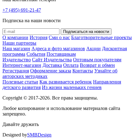
+7 (495) 691-21-47
Подписка на наши новости
О компании
История
Сми о нас
Благотворительные проекты
Наши партнеры
Наш магазин
Адреса и фото магазинов
Акции
Дисконтная
программа
События
Поставщикам
Издательство
Сайт Издательства
Оптовым покупателям
Интернет-магазин
Доставка
Оплата
Возврат и обмен
Регистрация
Оформление заказа
Контакты
Узнайте об
авторских методиках
Полезные статьи
Как развивается ребенок
Направления
детского развития
Из жизни маленьких гениев
Copyright © 2017-2026. Все права защищены.
Любое копирование и использование материалов сайта
запрещено.
Давайте дружить
Designed by
SMBDesign