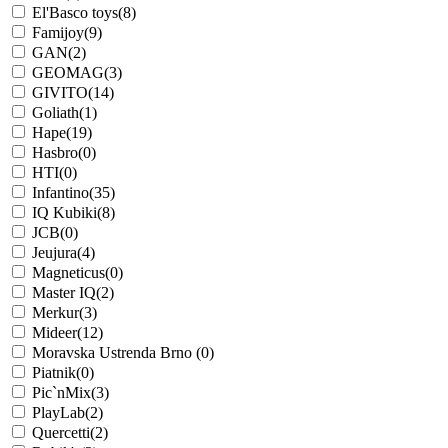
El'Basco toys
(8)
Famijoy
(9)
GAN
(2)
GEOMAG
(3)
GIVITO
(14)
Goliath
(1)
Hape
(19)
Hasbro
(0)
HTI
(0)
Infantino
(35)
IQ Kubiki
(8)
JCB
(0)
Jeujura
(4)
Magneticus
(0)
Master IQ
(2)
Merkur
(3)
Mideer
(12)
Moravska Ustrenda Brno
(0)
Piatnik
(0)
Pic`nMix
(3)
PlayLab
(2)
Quercetti
(2)