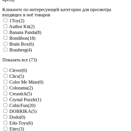
Кликните по интересующей категории для просмотра
входящих в неё товаров
1Toy
(2)
Author Kit
(2)
Banana Panda
(8)
Bondibon
(18)
Brain Box
(6)
Brauberg
(4)
Показать все (73)
Clever
(0)
Clics
(5)
Color Me Mine
(0)
Colorama
(2)
Creastick
(5)
Crystal Puzzle
(1)
CubicFun
(20)
DOBRIKA
(5)
Dodo
(0)
Edu-Toys
(6)
Eitec
(3)