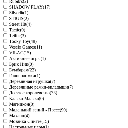
Rubik's
(2)
SHADOW PLAY
(17)
Silverlit
(1)
STIGIS
(2)
Street Hit
(4)
Tactic
(0)
Teifoc
(3)
Tooky Toy
(48)
Veselo Games
(11)
VILAC
(15)
Активные игры
(1)
Брик Ник
(0)
Бумбарам
(22)
Головоломки
(1)
Деревянная игрушка
(7)
Деревянные рамки-вкладыши
(7)
Десятое королевство
(33)
Каляка-Маляка
(0)
Магникон
(8)
Маленький гений - Пресс
(90)
Махаон
(4)
Мозаика-Синтез
(15)
Настольные игры
(1)