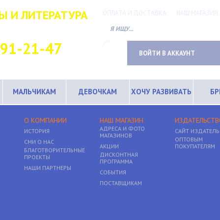
Ы И ЛИТЕРАТУРА
ОПЛАТА И ДОСТАВКА
НАШ МАГАЗИН
ТНЫЙ ТЕЛЕФОН
691-21-47
ВОЙТИ В АККАУНТ
МАЛЬЧИКАМ
ДЕВОЧКАМ
ХОЧУ РАЗВИВАТЬ
Б
О КОМПАНИИ
НАШ МАГАЗИН
ИЗДАТЕЛЬСТВ
АДРЕСА И ФОТО
ИСТОРИЯ
САЙТ ИЗДАТЕЛЬ
МАГАЗИНОВ
ОПТОВЫМ
СМИ О НАС
АКЦИИ
ПОКУПАТЕЛЯМ
БЛАГОТВОРИТЕЛЬНЫЕ
ДИСКОНТНАЯ
ПРОЕКТЫ
ПРОГРАММА
НАШИ ПАРТНЕРЫ
СОБЫТИЯ
ПОСТАВЩИКАМ