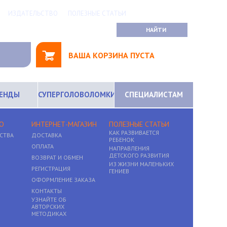
ИЗДАТЕЛЬСТВО
ПОЛЕЗНЫЕ СТАТЬИ
ВАША КОРЗИНА ПУСТА
РЕНДЫ
СУПЕРГОЛОВОЛОМКИ
СПЕЦИАЛИСТАМ
О
ИНТЕРНЕТ-МАГАЗИН
ПОЛЕЗНЫЕ СТАТЬИ
КАК РАЗВИВАЕТСЯ
СТВА
ДОСТАВКА
РЕБЕНОК
ОПЛАТА
НАПРАВЛЕНИЯ
ДЕТСКОГО РАЗВИТИЯ
ВОЗВРАТ И ОБМЕН
ИЗ ЖИЗНИ МАЛЕНЬКИХ
РЕГИСТРАЦИЯ
ГЕНИЕВ
ОФОРМЛЕНИЕ ЗАКАЗА
КОНТАКТЫ
УЗНАЙТЕ ОБ
АВТОРСКИХ
МЕТОДИКАХ