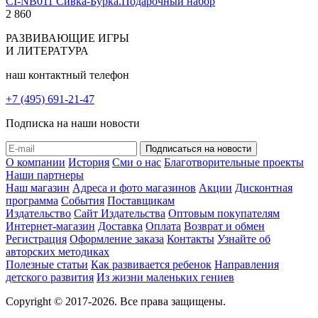
CI-NB011 Сивка-Бурка.Подарочный набор
2 860
РАЗВИВАЮЩИЕ ИГРЫ
И ЛИТЕРАТУРА
наш контактный телефон
+7 (495) 691-21-47
Подписка на наши новости
О компании
История
Сми о нас
Благотворительные проекты
Наши партнеры
Наш магазин
Адреса и фото магазинов
Акции
Дисконтная
программа
События
Поставщикам
Издательство
Сайт Издательства
Оптовым покупателям
Интернет-магазин
Доставка
Оплата
Возврат и обмен
Регистрация
Оформление заказа
Контакты
Узнайте об
авторских методиках
Полезные статьи
Как развивается ребенок
Направления
детского развития
Из жизни маленьких гениев
Copyright © 2017-2026. Все права защищены.