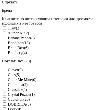
Спрятать
Бренд
Кликните по интересующей категории для просмотра
входящих в неё товаров
1Toy
(2)
Author Kit
(2)
Banana Panda
(8)
Bondibon
(18)
Brain Box
(6)
Brauberg
(4)
Показать все (73)
Clever
(0)
Clics
(5)
Color Me Mine
(0)
Colorama
(2)
Creastick
(5)
Crystal Puzzle
(1)
CubicFun
(20)
DOBRIKA
(5)
Dodo
(0)