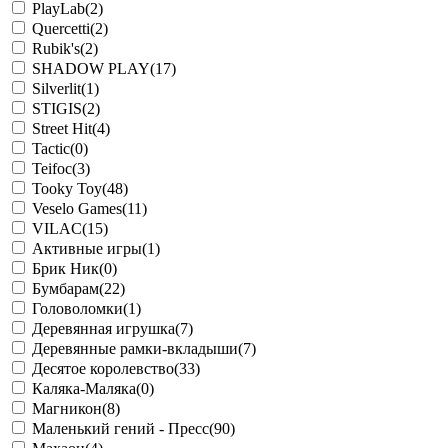
PlayLab
(2)
Quercetti
(2)
Rubik's
(2)
SHADOW PLAY
(17)
Silverlit
(1)
STIGIS
(2)
Street Hit
(4)
Tactic
(0)
Teifoc
(3)
Tooky Toy
(48)
Veselo Games
(11)
VILAC
(15)
Активные игры
(1)
Брик Ник
(0)
Бумбарам
(22)
Головоломки
(1)
Деревянная игрушка
(7)
Деревянные рамки-вкладыши
(7)
Десятое королевство
(33)
Каляка-Маляка
(0)
Магникон
(8)
Маленький гений - Пресс
(90)