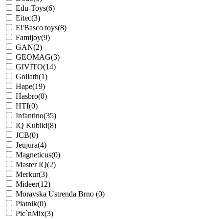
Edu-Toys
(6)
Eitec
(3)
El'Basco toys
(8)
Famijoy
(9)
GAN
(2)
GEOMAG
(3)
GIVITO
(14)
Goliath
(1)
Hape
(19)
Hasbro
(0)
HTI
(0)
Infantino
(35)
IQ Kubiki
(8)
JCB
(0)
Jeujura
(4)
Magneticus
(0)
Master IQ
(2)
Merkur
(3)
Mideer
(12)
Moravska Ustrenda Brno
(0)
Piatnik
(0)
Pic`nMix
(3)