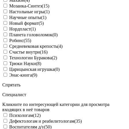
Махаон
(4)
Мозаика-Синтез
(15)
Настольные игры
(1)
Научные опыты
(1)
Новый формат
(5)
Нордпласт
(1)
Планета головоломок
(0)
Робинс
(55)
Средневековая крепость
(4)
Счастье внутри
(16)
Технологии Буракова
(2)
Трюки Науки
(8)
Царицынская игрушка
(0)
Энас-книга
(9)
Спрятать
Специалист
Кликните по интересующей категории для просмотра
входящих в неё товаров
Психологам
(12)
Дефектологам и реабилитологам
(35)
Воспитателям д/у
(50)