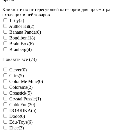
Кликните по интересующей категории для просмотра
входящих в неё товаров
1Toy
(2)
Author Kit
(2)
Banana Panda
(8)
Bondibon
(18)
Brain Box
(6)
Brauberg
(4)
Показать все (73)
Clever
(0)
Clics
(5)
Color Me Mine
(0)
Colorama
(2)
Creastick
(5)
Crystal Puzzle
(1)
CubicFun
(20)
DOBRIKA
(5)
Dodo
(0)
Edu-Toys
(6)
Eitec
(3)