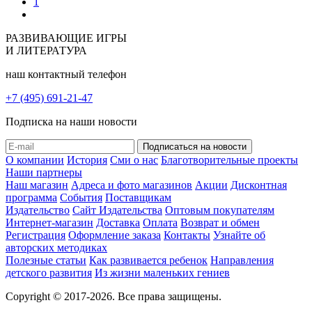
1
РАЗВИВАЮЩИЕ ИГРЫ
И ЛИТЕРАТУРА
наш контактный телефон
+7 (495) 691-21-47
Подписка на наши новости
О компании
История
Сми о нас
Благотворительные проекты
Наши партнеры
Наш магазин
Адреса и фото магазинов
Акции
Дисконтная
программа
События
Поставщикам
Издательство
Сайт Издательства
Оптовым покупателям
Интернет-магазин
Доставка
Оплата
Возврат и обмен
Регистрация
Оформление заказа
Контакты
Узнайте об
авторских методиках
Полезные статьи
Как развивается ребенок
Направления
детского развития
Из жизни маленьких гениев
Copyright © 2017-2026. Все права защищены.