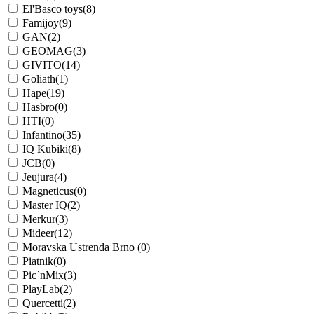
El'Basco toys
(8)
Famijoy
(9)
GAN
(2)
GEOMAG
(3)
GIVITO
(14)
Goliath
(1)
Hape
(19)
Hasbro
(0)
HTI
(0)
Infantino
(35)
IQ Kubiki
(8)
JCB
(0)
Jeujura
(4)
Magneticus
(0)
Master IQ
(2)
Merkur
(3)
Mideer
(12)
Moravska Ustrenda Brno
(0)
Piatnik
(0)
Pic`nMix
(3)
PlayLab
(2)
Quercetti
(2)