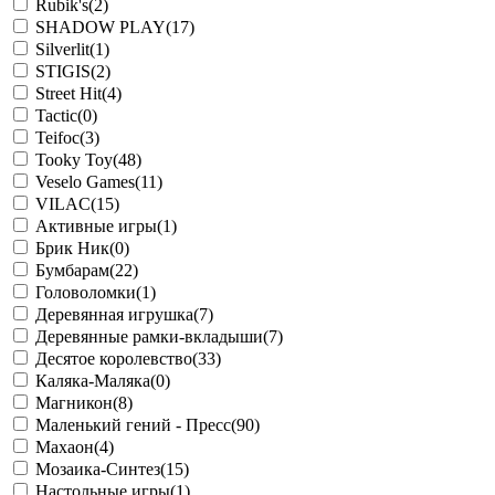
Rubik's
(2)
SHADOW PLAY
(17)
Silverlit
(1)
STIGIS
(2)
Street Hit
(4)
Tactic
(0)
Teifoc
(3)
Tooky Toy
(48)
Veselo Games
(11)
VILAC
(15)
Активные игры
(1)
Брик Ник
(0)
Бумбарам
(22)
Головоломки
(1)
Деревянная игрушка
(7)
Деревянные рамки-вкладыши
(7)
Десятое королевство
(33)
Каляка-Маляка
(0)
Магникон
(8)
Маленький гений - Пресс
(90)
Махаон
(4)
Мозаика-Синтез
(15)
Настольные игры
(1)