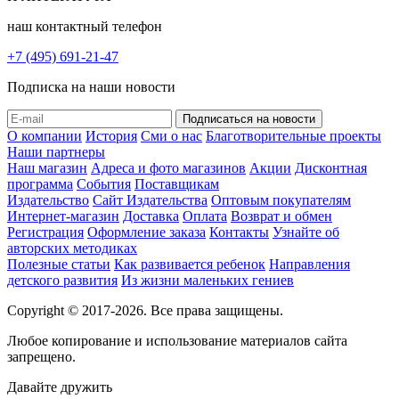
наш контактный телефон
+7 (495) 691-21-47
Подписка на наши новости
О компании
История
Сми о нас
Благотворительные проекты
Наши партнеры
Наш магазин
Адреса и фото магазинов
Акции
Дисконтная
программа
События
Поставщикам
Издательство
Сайт Издательства
Оптовым покупателям
Интернет-магазин
Доставка
Оплата
Возврат и обмен
Регистрация
Оформление заказа
Контакты
Узнайте об
авторских методиках
Полезные статьи
Как развивается ребенок
Направления
детского развития
Из жизни маленьких гениев
Copyright © 2017-2026. Все права защищены.
Любое копирование и использование материалов сайта
запрещено.
Давайте дружить