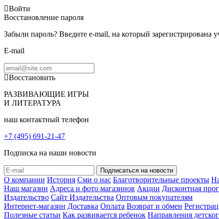
Войти
Восстановление пароля
Забыли пароль? Введите e-mail, на который зарегистрирована 
E-mail
Восстановить
РАЗВИВАЮЩИЕ ИГРЫ
И ЛИТЕРАТУРА
наш контактный телефон
+7 (495) 691-21-47
Подписка на наши новости
О компании
История
Сми о нас
Благотворительные проекты
Н
Наш магазин
Адреса и фото магазинов
Акции
Дисконтная про
Издательство
Сайт Издательства
Оптовым покупателям
Интернет-магазин
Доставка
Оплата
Возврат и обмен
Регистрац
Полезные статьи
Как развивается ребенок
Направления детског