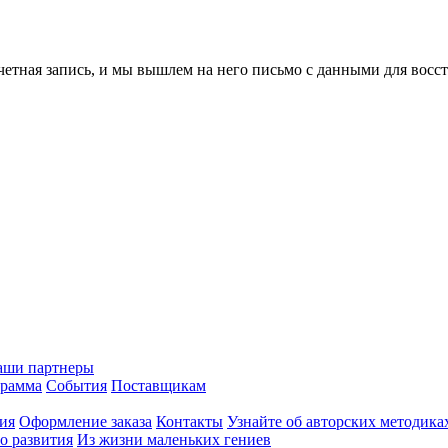
учетная запись, и мы вышлем на него письмо с данными для восс
аши партнеры
грамма
События
Поставщикам
ия
Оформление заказа
Контакты
Узнайте об авторских методика
о развития
Из жизни маленьких гениев