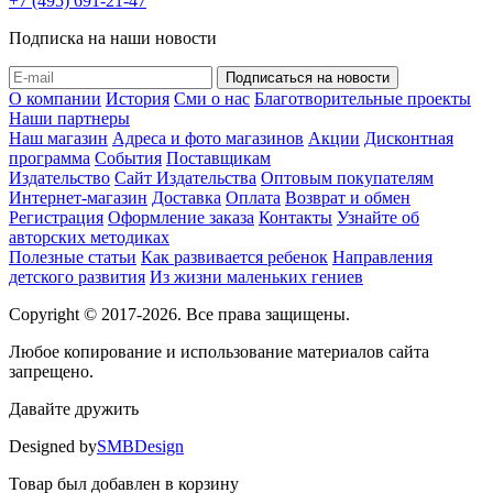
+7 (495) 691-21-47
Подписка на наши новости
О компании
История
Сми о нас
Благотворительные проекты
Наши партнеры
Наш магазин
Адреса и фото магазинов
Акции
Дисконтная
программа
События
Поставщикам
Издательство
Сайт Издательства
Оптовым покупателям
Интернет-магазин
Доставка
Оплата
Возврат и обмен
Регистрация
Оформление заказа
Контакты
Узнайте об
авторских методиках
Полезные статьи
Как развивается ребенок
Направления
детского развития
Из жизни маленьких гениев
Copyright © 2017-2026. Все права защищены.
Любое копирование и использование материалов сайта
запрещено.
Давайте дружить
Designed by
SMBDesign
Товар был добавлен в корзину