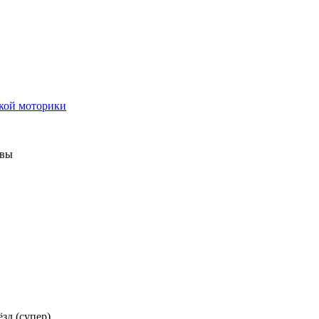
кой моторики
ывы
ёзд (супер)