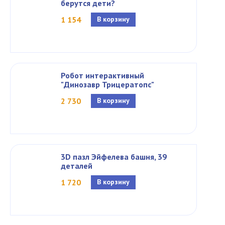
берутся дети?
1 154
В корзину
Робот интерактивный
"Динозавр Трицератопс"
2 730
В корзину
3D пазл Эйфелева башня, 39
деталей
1 720
В корзину